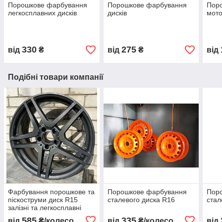
Порошкове фарбування
Порошкове фарбування
Пор
легкосплавних дисків
дисків
мото
330
275
від
₴
від
₴
від
Подібні товари компанії
Фарбування порошкове та
Порошкове фарбування
Пор
піскоструми диск R15
сталевого диска R16
стал
залізні та легкосплавні
литі
585
335
від
₴/колесо
від
₴/колесо
від