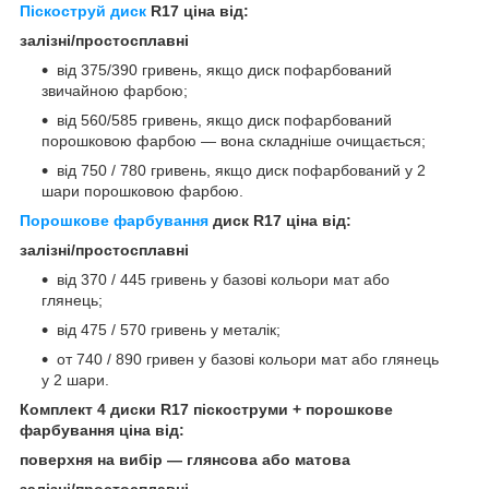
Піскоструй диск
R17 ціна від:
залізні/простосплавні
від 375/390 гривень, якщо диск пофарбований
звичайною фарбою;
від 560/585 гривень, якщо диск пофарбований
порошковою фарбою — вона складніше очищається;
від 750 / 780 гривень, якщо диск пофарбований у 2
шари порошковою фарбою.
Порошкове фарбування
диск R17 ціна від:
залізні/простосплавні
від 370 / 445 гривень у базові кольори мат або
глянець;
від 475 / 570 гривень у металік;
от 740 / 890 гривен у базові кольори мат або глянець
у 2 шари.
Комплект 4 диски R17 піскоструми + порошкове
фарбування ціна від:
поверхня на вибір — глянсова або матова
залізні/простосплавні