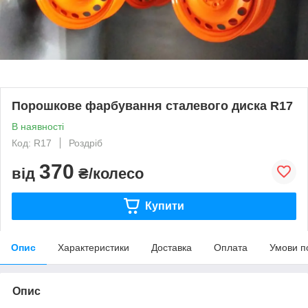
Порошкове фарбування сталевого диска R17
В наявності
Код: R17
Роздріб
370
від
₴/колесо
Купити
Опис
Характеристики
Доставка
Оплата
Умови п
Опис