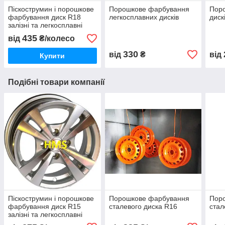
Піскострумин і порошкове
Порошкове фарбування
Пор
фарбування диск R18
легкосплавних дисків
диск
залізні та легкосплавні
литі
435
від
₴/колесо
330
від
₴
від
Купити
Подібні товари компанії
Піскострумин і порошкове
Порошкове фарбування
Пор
фарбування диск R15
сталевого диска R16
стал
залізні та легкосплавні
литі