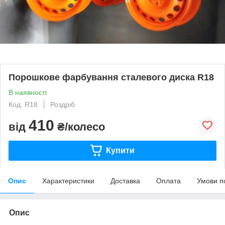
Порошкове фарбування сталевого диска R18
В наявності
Код: R18
Роздріб
410
від
₴/колесо
Купити
Опис
Характеристики
Доставка
Оплата
Умови п
Опис