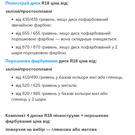
Піскоструй диск
R18 ціна від:
залізні/простосплавні
від 435/435 гривень, якщо диск пофарбований
звичайною фарбою;
від 655 / 655 гривень, якщо диск пофарбований
порошковою фарбою — вона складніше очищається;
від 870 / 870 гривень, якщо диск пофарбований у 2
шари порошковою фарбою.
Порошкове фарбування
диск R18 ціна від:
залізні/простосплавні
від 410/490 гривень у базові кольори мат або глянець;
від 520 / 625 гривень у металік;
від 820 / 985 гривень у базові кольори мат або
глянець у 2 шари.
Комплект 4 диски R18 піскоструми + порошкове
фарбування ціна від:
поверхня на вибір — глянсова або матова