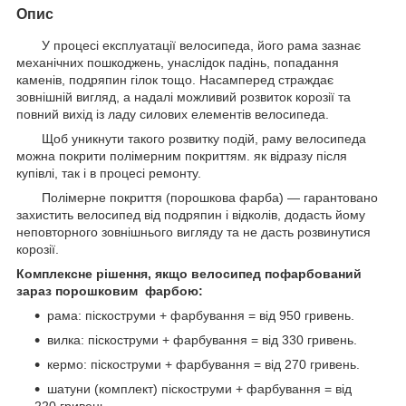
Опис
У процесі експлуатації велосипеда, його рама зазнає
механічних пошкоджень, унаслідок падінь, попадання
каменів, подряпин гілок тощо. Насамперед страждає
зовнішній вигляд, а надалі можливий розвиток корозії та
повний вихід із ладу силових елементів велосипеда.
Щоб уникнути такого розвитку подій, раму велосипеда
можна покрити полімерним покриттям. як відразу після
купівлі, так і в процесі ремонту.
Полімерне покриття (порошкова фарба) — гарантовано
захистить велосипед від подряпин і відколів, додасть йому
неповторного зовнішнього вигляду та не дасть розвинутися
корозії.
Комплексне рішення, якщо велосипед пофарбований
зараз порошковим фарбою:
рама: піскоструми + фарбування = від 950 гривень.
вилка: піскоструми + фарбування = від 330 гривень.
кермо: піскоструми + фарбування = від 270 гривень.
шатуни (комплект) піскоструми + фарбування = від
220 гривень.