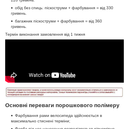
обід без спиць: піскоструми + фарбування = від 330
гривень.
багажник піскоструми + фарбування = від 360
гривень.
Термін виконання замовлення від 1 тижня
Основні переваги порошкового полімеру
Фарбування рами велосипеда здійснюється в
максимально стиснені терміни;
Фарба під час нанесення розподіляється рівномірно,