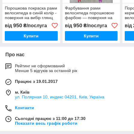
Порошкова покраска рами
Фарбування рами
Пор
велосипеда в синій колір -
велосипеда порошковою
керм
поверхня на вибір глянц
фарбою — поверхня на
вело
або матова
вибір: глянець або матова
коль
950
950
від
₴/послуга
від
₴/послуга
від
вибі
Купити
Купити
Про нас
Рейтинг не сформований
Менше 5 відгуків за останній рік
Працює з 19.01.2017
м. Київ
ул. Полярная 10, индекс 04201, Київ, Україна
Контакти
Сьогодні працює з 11:00 до 17:30
Показати весь графік роботи