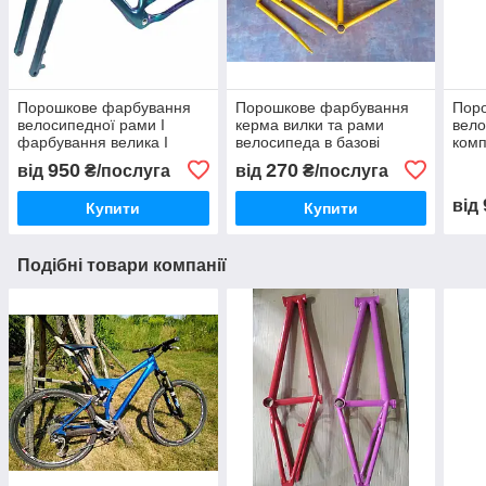
Порошкове фарбування
Порошкове фарбування
Пор
велосипедної рами I
керма вилки та рами
вело
фарбування велика I
велосипеда в базові
ком
поверхня фарби глянець
кольори — поверхня на
950
270
від
₴/послуга
від
₴/послуга
або матова
вибір: глянець або матова
від
Купити
Купити
Подібні товари компанії