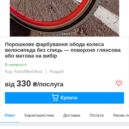
Порошкове фарбування обода колеса
велосипеда без спиць — поверхня глянсова
або матова на вибір
В наявності
Код: Paint/BikeObod
Роздріб
330
від
₴/послуга
Купити
Опис
Характеристики
Доставка
Оплата
Умови п