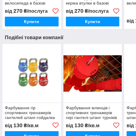
велосипеда в базові
керма втулки в базові
вели
кольори — поверхня на
кольори на вибір —
метр
270
270
від
₴/послуга
від
₴/послуга
вибір: глянець або матова
глянець або матовий
від
Купити
Купити
Подібні товари компанії
Фарбування гір
Фарбування млинців і
Фарб
спортивних тренажерів
спортивних тренажерів
трен
гантелей штанг-гойдалка
гирі гантелі штанг турніків
штан
турніків порошковою
порошковою фарбою
пор
130
130
від
₴/кв.м
від
₴/кв.м
від
фарбою
Купити
Купити