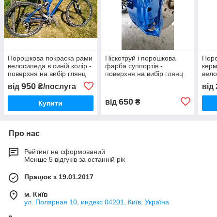
Порошкова покраска рами
Піскотруй і порошкова
Пор
велосипеда в синій колір -
фарба суппортів -
керм
поверхня на вибір глянц
поверхня на вибір глянц
вело
або матова
або матова
коль
950
від
₴/послуга
від
вибі
650
від
₴
Купити
Про нас
Рейтинг не сформований
Менше 5 відгуків за останній рік
Працює з 19.01.2017
м. Київ
ул. Полярная 10, индекс 04201, Київ, Україна