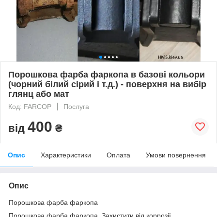
Порошкова фарба фаркопа в базові кольори
(чорний білий сірий і т.д.) - поверхня на вибір
глянц або мат
Код: FARCOP
Послуга
400
від
₴
Опис
Характеристики
Оплата
Умови повернення
Опис
Порошкова фарба фаркопа
Порошкова фарба фаркопа Захистити від коррозії,